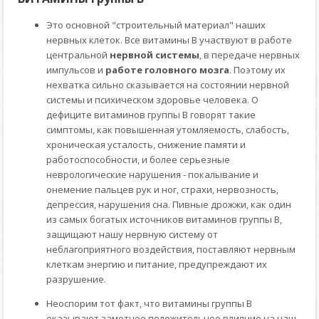
Это основной "строительный материал" наших
нервных клеток. Все витамины В участвуют в работе
центральной
нервной системы
, в передаче нервных
импульсов и
работе головного мозга
. Поэтому их
нехватка сильно сказывается на состоянии нервной
системы и психическом здоровье человека. О
дефиците витаминов группы В говорят такие
симптомы, как повышенная утомляемость, слабость,
хроническая усталость, снижение памяти и
работоспособности, и более серьезные
неврологические нарушения - покалывание и
онемение пальцев рук и ног, страхи, нервозность,
депрессия, нарушения сна. Пивные дрожжи, как один
из самых богатых источников витаминов группы В,
защищают нашу нервную систему от
неблагоприятного воздействия, поставляют нервным
клеткам энергию и питание, предупреждают их
разрушение.
Неоспорим тот факт, что витамины группы В
оказывают заметное положительное влияние на наш