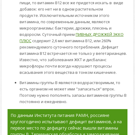
пищи, то витамин В12 все же придется искать в виде
добавок: его нет ни в одном растительном
продукте. Исключительным источником этого
витамина, по современным данным, являются
микроорганизмы: бактерии, дрожжи, плесень и
водоросли. Суточный прием
ПИВНЫХ ДРОЖЖЕЙ ЭККО
ПЛЮС
содержит 2,6 мкг витамина В12, или 260%
рекомендуемого суточного потребления. Дефицит
витамина В12 встречается не только у вегетарианцев.
Известно, что заболевания ЖКТ и дисбаланс
микрофлоры почти всегда нарушают процессы
всасывания этого вещества в тонком кишечнике.
Витамины группы В являются водорастворимым, то
есть организм не может ими "запасаться" впрок.
Поэтому нужно пополнять запасы витаминов группы B
постоянно и ежедневно.
По данным Института питания РАМН, россияне
круглогодично испытывают дефицит витаминов, а на
первое место по дефициту сейчас вышли витамины
группы В. Термическая обработка и замораживание