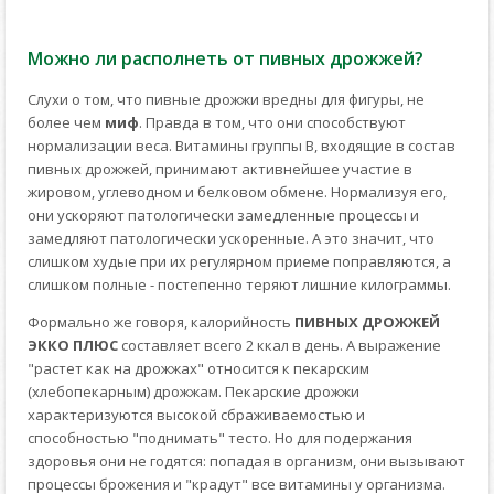
Можно ли располнеть от пивных дрожжей?
Слухи о том, что пивные дрожжи вредны для фигуры, не
более чем
миф
. Правда в том, что они способствуют
нормализации веса. Витамины группы В, входящие в состав
пивных дрожжей, принимают активнейшее участие в
жировом, углеводном и белковом обмене. Нормализуя его,
они ускоряют патологически замедленные процессы и
замедляют патологически ускоренные. А это значит, что
слишком худые при их регулярном приеме поправляются, а
слишком полные - постепенно теряют лишние килограммы.
Формально же говоря, калорийность
ПИВНЫХ ДРОЖЖЕЙ
ЭККО ПЛЮС
составляет всего 2 ккал в день. А выражение
"растет как на дрожжах" относится к пекарским
(хлебопекарным) дрожжам. Пекарские дрожжи
характеризуются высокой сбраживаемостью и
способностью "поднимать" тесто. Но для подержания
здоровья они не годятся: попадая в организм, они вызывают
процессы брожения и "крадут" все витамины у организма.