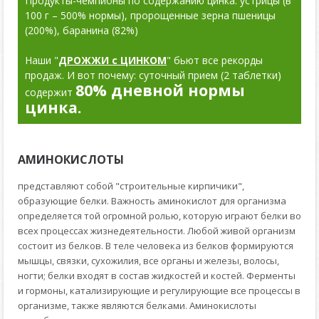
Продукты-чемпионы по содержанию цинка: устрицы (в
100 г – 500% нормы), пророщенные зерна пшеницы
(200%), баранина (82%)
Наши "
ДРОЖЖИ с ЦИНКОМ
" бьют все рекорды
продаж. И вот почему: суточный прием (2 таблетки)
80%
дневной нормы
содержит
цинка.
АМИНОКИСЛОТЫ
представляют собой "строительные кирпичики",
образующие белки. Важность аминокислот для организма
определяется той огромной ролью, которую играют белки во
всех процессах жизнедеятельности. Любой живой организм
состоит из белков. В теле человека из белков формируются
мышцы, связки, сухожилия, все органы и железы, волосы,
ногти; белки входят в состав жидкостей и костей. Ферменты
и гормоны, катализирующие и регулирующие все процессы в
организме, также являются белками. Аминокислоты