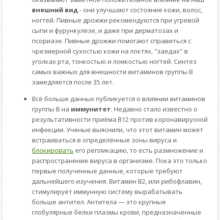
внешний вид
- они улучшают состояние кожи, волос,
ногтей. Пивные дрожжи рекомендуются при угревой
сыпи и фурункулезе, и даже при дерматозах и
псориазе. Пивные дрожжи помогают справиться с
чрезмерной сухостью кожи на локтях, "заедах" в
уголках рта, тонкостью и ломкостью ногтей. Синтез
самых важных для внешности витаминов группы В
замедляется после 35 лет.
Всё больше данных публикуется о влиянии витаминов
группы В на
иммунитет
. Недавно стало известно о
результативности приёма B12 против коронавирусной
инфекции. Ученые выяснили, что этот витамин может
встраиваться в определённые зоны вируса и
блокировать
его репликацию, то есть размножение и
распространение вируса в организме. Пока это только
первые полученные данные, которые требуют
дальнейшего изучения. Витамин В2, или рибофлавин,
стимулирует иммунную систему вырабатывать
больше антител. Антитела — это крупные
глобулярные белки плазмы крови, предназначенные