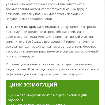
увеличению холестерина в крови.
Цинк участвует в
формировании костей, способствует лечению трудно
заживающих ран у больных диабетом или людей с
нарушением кровообращения.
С началом пандемии
внимание к цинку заметно выросло
как в научной среде, так и среди обывателей. Факт
закономерный, если учесть, что цинк - активный участник
иммунитета. Всё больше исследований говорят о том, что
высокая концентрация цинка помогает организму бороться
с вирусами и снижает риск тяжелых и фатальных осложнений
при коронавирусе.
Уровень цинка заметно снижается с возрастом, поэтому
люди старше 60 лет входят в группу риска по новой вирусной
инфекции и должны получать цинк больше других.
ЦИНК ВСЕМОГУЩИЙ
Цинк – это микроэлемент с макрозначением для
здоровья.
Вот четыре великие функции цинка: