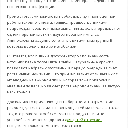
способствуют тому, что витамины и минералы адекватно
выполняют свои функции.
Кроме этого, аминокислоты необходимы для полноценной
работы головного мозга, являясь предшественниками
нейромедиаторов, или даже выполняя их роль, передавая от
одной нервной клетки к другой нервный импульс.
Аминокислоты разумно сочетать с витаминами группы В,
которые вовлечены в их метаболизм.
Считается, что пивные дрожжи - второй по значимости
источник белка после мяса и рыбы. Натуральные дрожжи
позволяют набрать килограммы в первую очередь за счет
роста мышечной ткани. Это принципиально отличает их от
углеводной или жирной пищи, которая тоже приводит к
увеличению веса, но за счет роста жировой ткани, зачастую
избыточной.
Дрожжи часто применяют для набора веса. Например, их
рекомендуется включать в рацион детей-малоежек, а также
тех, кто редко употребляет мясные продукты или не
употребляет их вовсе. Дрожжи
для детей с трёх лет
выпускает только компания ЭККО ПЛЮС.