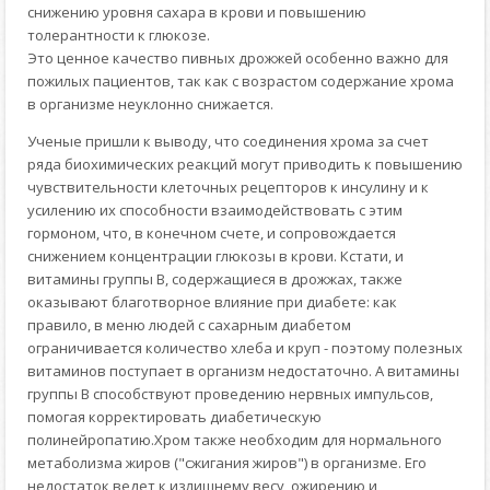
снижению уровня сахара в крови и повышению
толерантности к глюкозе.
Это ценное качество пивных дрожжей особенно важно для
пожилых пациентов, так как с возрастом содержание хрома
в организме неуклонно снижается.
Ученые пришли к выводу, что соединения хрома за счет
ряда биохимических реакций могут приводить к повышению
чувствительности клеточных рецепторов к инсулину и к
усилению их способности взаимодействовать с этим
гормоном, что, в конечном счете, и сопровождается
снижением концентрации глюкозы в крови. Кстати, и
витамины группы В, содержащиеся в дрожжах, также
оказывают благотворное влияние при диабете: как
правило, в меню людей с сахарным диабетом
ограничивается количество хлеба и круп - поэтому полезных
витаминов поступает в организм недостаточно. А витамины
группы В способствуют проведению нервных импульсов,
помогая корректировать диабетическую
полинейропатию.
Хром также необходим для нормального
метаболизма жиров ("сжигания жиров") в организме. Его
недостаток ведет к излишнему весу, ожирению и