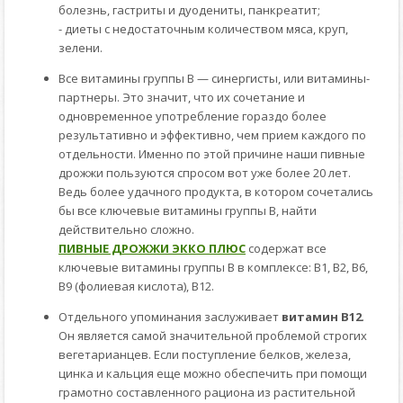
болезнь, гастриты и дуодениты, панкреатит;
- диеты c недостаточным количеством мяса, круп,
зелени.
Все витамины группы В — синергисты, или витамины-
партнеры. Это значит, что их сочетание и
одновременное употребление гораздо более
результативно и эффективно, чем прием каждого по
отдельности. Именно по этой причине наши пивные
дрожжи пользуются спросом вот уже более 20 лет.
Ведь более удачного продукта, в котором сочетались
бы все ключевые витамины группы В, найти
действительно сложно.
ПИВНЫЕ ДРОЖЖИ ЭККО ПЛЮС
содержат все
ключевые витамины группы В в комплексе: В1, В2, В6,
В9 (фолиевая кислота), В12.
Отдельного упоминания заслуживает
витамин В12
.
Он является самой значительной проблемой строгих
вегетарианцев. Если поступление белков, железа,
цинка и кальция еще можно обеспечить при помощи
грамотно составленного рациона из растительной